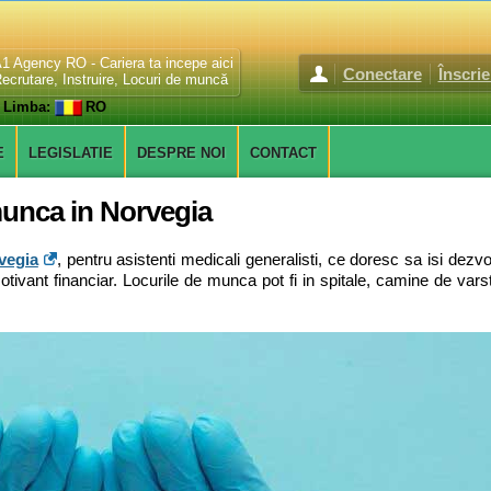
1 Agency RO - Cariera ta incepe aici
Conectare
Înscrie
ecrutare, Instruire, Locuri de muncă
Limba:
RO
E
LEGISLATIE
DESPRE NOI
CONTACT
munca in Norvegia
vegia
, pentru asistenti medicali generalisti, ce doresc sa isi dezvol
ivant financiar. Locurile de munca pot fi in spitale, camine de varstnic