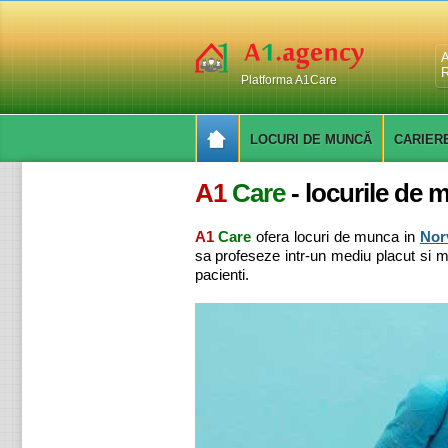
A
R
Platforma A1Care
LOCURI DE MUNCĂ
CARIER
A1
Care
- locurile de 
A1
Care
ofera locuri de munca in
Nor
sa profeseze intr-un mediu placut si mot
pacienti.